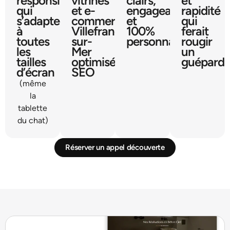
responsive
vitrines
clairs,
et
qui
et e-
engageants
rapidité
s’adapte
commerce
et
qui
à
Villefranche-
100%
ferait
toutes
sur-
personnalisés
rougir
les
Mer
un
tailles
optimisées
guépard
d’écran
SEO
(même
la
tablette
du chat)
Réserver un appel découverte